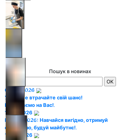
2026050601
2026050602
2026050603
Пошук в новинах
06.08.2026
2026050604
Увага! Не втрачайте свій шанс!
Ми чекаємо на Вас!
.
15.07.2026
2026050605
ВСТУП 2026: Навчайся вигідно, отримуй
стипендію, будуй майбутнє!
.
15.07.2026