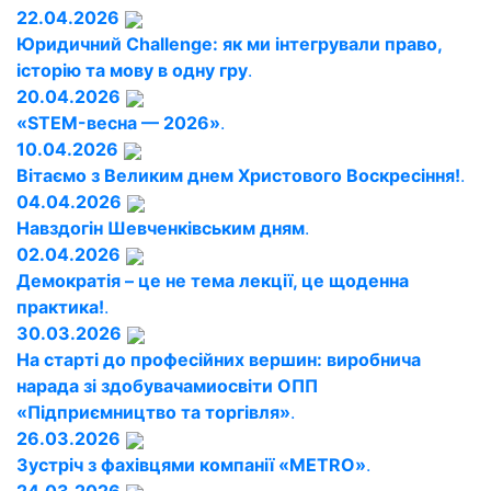
22.04.2026
Юридичний Challenge: як ми інтегрували право,
історію та мову в одну гру
.
20.04.2026
«STEM-весна — 2026»
.
10.04.2026
Вітаємо з Великим днем Христового Воскресіння!
.
04.04.2026
Навздогін Шевченківським дням
.
02.04.2026
Демократія – це не тема лекції, це щоденна
практика!
.
30.03.2026
На старті до професійних вершин: виробнича
нарада зі здобувачамиосвіти ОПП
«Підприємництво та торгівля»
.
26.03.2026
Зустріч з фахівцями компанії «METRO»
.