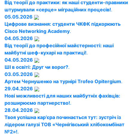
Від теорії до практики: як наші студенти-правники
штурмували «серце» міграційних процесів!
.
05.05.2026
Цифрове визнання: студенти ЧКФК підкорюють
Cisco Networking Academy
.
04.05.2026
Від теорії до професійної майстерності: наші
майбутні шеф-кухарі на практиці!
.
04.05.2026
ШІ в освіті: Друг чи ворог?
.
03.05.2026
Артем Чернушенко на турнірі Trofeo Opitergium
.
29.04.2026
Нові можливості для наших майбутніх фахівців:
розширюємо партнерство!
.
28.04.2026
Твоя успішна кар’єра починається тут: зустріч із
лідером галузі ТОВ «Чернігівський хлібокомбінат
№2»!
.