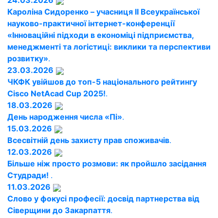
24.03.2026
Кароліна Сидоренко – учасниця ІІ Всеукраїнської
науково-практичної інтернет-конференції
«Інноваційні підходи в економіці підприємства,
менеджменті та логістиці: виклики та перспективи
розвитку»
.
23.03.2026
ЧКФК увійшов до топ-5 національного рейтингу
Cisco NetAcad Cup 2025!
.
18.03.2026
День народження числа «Пі»
.
15.03.2026
Всесвітній день захисту прав споживачів
.
12.03.2026
Більше ніж просто розмови: як пройшло засідання
Студради!
.
11.03.2026
Слово у фокусі професії: досвід партнерства від
Сіверщини до Закарпаття
.