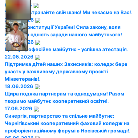
01.07.2026
Увага! Не втрачайте свій шанс! Ми чекаємо на Вас!
.
28.06.2026
2026050611
З Днем Конституції України! Сила закону, воля
народу та єдність заради нашого майбутнього!
.
26.06.2026
Крок у професійне майбутнє – успішна атестація
.
2026050612
22.06.2026
Підтримка дітей наших Захисників: коледж бере
участь у важливому державному проєкті
Мінветеранів!
.
18.06.2026
Щира подяка партнерам та однодумцям! Разом
творимо майбутнє кооперативної освіти!
.
17.06.2026
Синергія, партнерство та спільне майбутнє:
Чернігівський кооперативний фаховий коледж на
профорієнтаційному форумі в Носівській громаді!
.