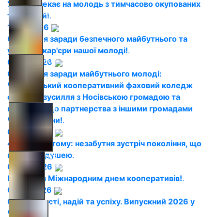
Україна чекає на молодь з тимчасово окупованих
2026050606
територій!
.
11.07.2026
Співпраця заради безпечного майбутнього та
успішної кар'єри нашої молоді!
.
2026050607
08.07.2026
Співпраця заради майбутнього молоді:
Чернігівський кооперативний фаховий коледж
об'єднує зусилля з Носівською громадою та
відкритий до партнерства з іншими громадами
2026050608
Чернігівщини!
.
04.07.2026
45 років потому: незабутня зустріч покоління, що
не старіє душею
.
2026050609
03.07.2026
Вітаємо із Міжнародним днем кооперативів!
.
02.07.2026
Свято юності, надій та успіху. Випускний 2026 у
2026050610
ЧКФК!
.