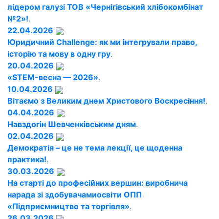
лідером галузі ТОВ «Чернігівський хлібокомбінат
№2»!
.
22.04.2026
Юридичний Challenge: як ми інтегрували право,
історію та мову в одну гру
.
20.04.2026
«STEM-весна — 2026»
.
10.04.2026
Вітаємо з Великим днем Христового Воскресіння!
.
04.04.2026
Навздогін Шевченківським дням
.
02.04.2026
Демократія – це не тема лекції, це щоденна
практика!
.
30.03.2026
На старті до професійних вершин: виробнича
нарада зі здобувачамиосвіти ОПП
«Підприємництво та торгівля»
.
26.03.2026