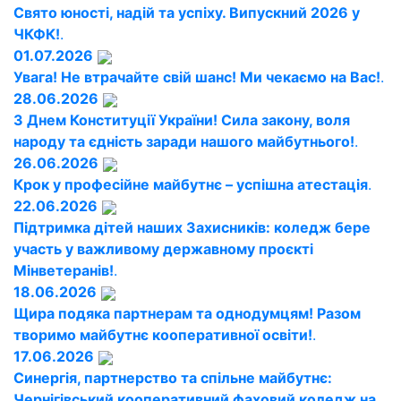
Свято юності, надій та успіху. Випускний 2026 у
ЧКФК!
.
01.07.2026
Увага! Не втрачайте свій шанс! Ми чекаємо на Вас!
.
28.06.2026
З Днем Конституції України! Сила закону, воля
народу та єдність заради нашого майбутнього!
.
26.06.2026
Крок у професійне майбутнє – успішна атестація
.
22.06.2026
Підтримка дітей наших Захисників: коледж бере
участь у важливому державному проєкті
Мінветеранів!
.
18.06.2026
Щира подяка партнерам та однодумцям! Разом
творимо майбутнє кооперативної освіти!
.
17.06.2026
Синергія, партнерство та спільне майбутнє:
Чернігівський кооперативний фаховий коледж на