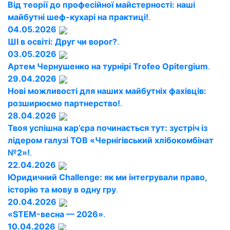
Від теорії до професійної майстерності: наші
майбутні шеф-кухарі на практиці!
.
04.05.2026
ШІ в освіті: Друг чи ворог?
.
03.05.2026
Артем Чернушенко на турнірі Trofeo Opitergium
.
29.04.2026
Нові можливості для наших майбутніх фахівців:
розширюємо партнерство!
.
28.04.2026
Твоя успішна кар’єра починається тут: зустріч із
лідером галузі ТОВ «Чернігівський хлібокомбінат
№2»!
.
22.04.2026
Юридичний Challenge: як ми інтегрували право,
історію та мову в одну гру
.
20.04.2026
«STEM-весна — 2026»
.
10.04.2026