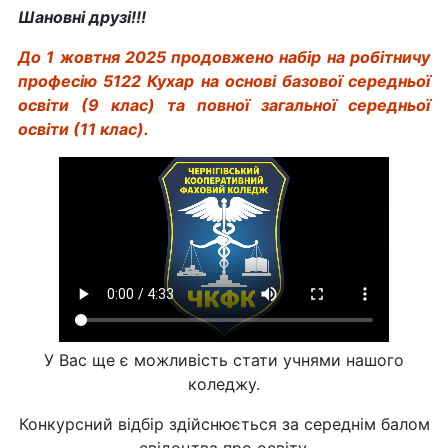
Шановні друзі!!!
До 1 жовтня 2025 продовжено набір на робітничу
професію 5122 Кухар на основі базової середньої
освіти (9 клас) та повної загальної середньої
освіти (11 клас).
У Вас ще є можливість стати учнями нашого
коледжу.
Конкурсний відбір здійснюється за середнім балом