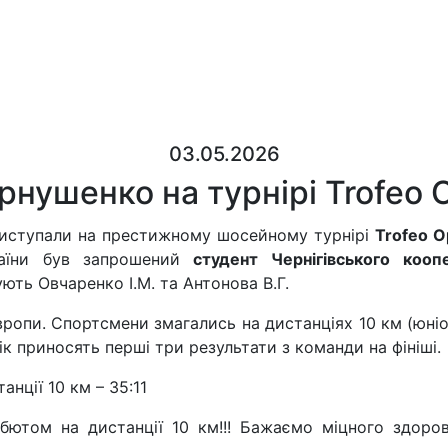
03.05.2026
нушенко на турнірі Trofeo 
 виступали на престижному шосейному турнірі
Trofeo O
аїни був запрошений
студент Чернігівського коо
ують Овчаренко І.М. та Антонова В.Г.
 Європи. Спортсмени змагались на дистанціях 10 км (юні
ік приносять перші три результати з команди на фініші.
нції 10 км – 35:11
бютом на дистанції 10 км!!! Бажаємо міцного здоров’