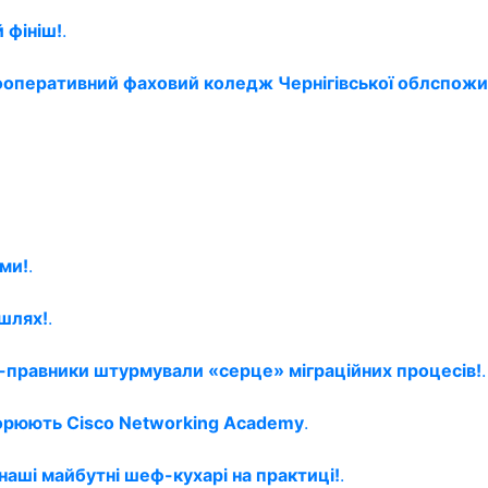
 фініш!
.
 кооперативний фаховий коледж Чернігівської облспожи
ми!
.
шлях!
.
ти-правники штурмували «серце» міграційних процесів!
.
орюють Cisco Networking Academy
.
 наші майбутні шеф-кухарі на практиці!
.