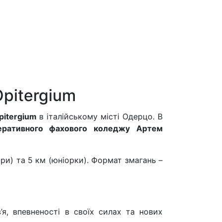
Opitergium
pitergium
в італійському місті Одерцо. В
перативного фахового коледжу Артем
ори) та 5 км (юніорки). Формат змагань –
я, впевненості в своїх силах та нових