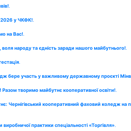
вів!
.
й 2026 у ЧКФК!
.
мо на Вас!
.
, воля народу та єдність заради нашого майбутнього!
.
тестація
.
едж бере участь у важливому державному проєкті Мінв
 Разом творимо майбутнє кооперативної освіти!
.
тнє: Чернігівський кооперативний фаховий коледж на 
и виробничої практики спеціальності «Торгівля»
.