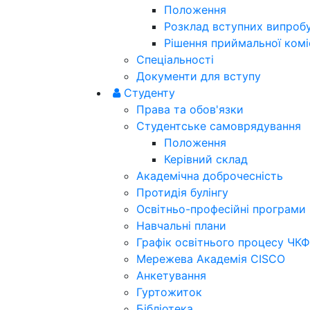
Положення
Розклад вступних випроб
Рішення приймальної коміс
Спеціальності
Документи для вступу
Студенту
Права та обов'язки
Студентське самоврядування
Положення
Керівний склад
Академічна доброчесність
Протидія булінгу
Освітньо-професійні програми
Навчальні плани
Графік освітнього процесу ЧКФ
Мережева Академія CISCO
Анкетування
Гуртожиток
Бібліотека