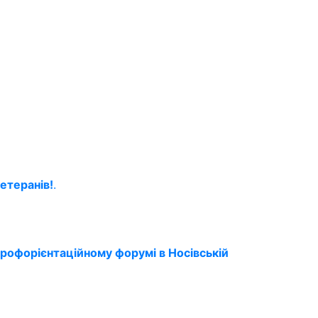
етеранів!
.
профорієнтаційному форумі в Носівській