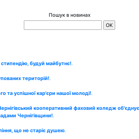
Пошук в новинах
 стипендію, будуй майбутнє!
.
упованих територій!
.
о та успішної кар'єри нашої молоді!
.
Чернігівський кооперативний фаховий коледж об'єднує
мадами Чернігівщини!
.
ління, що не старіє душею
.