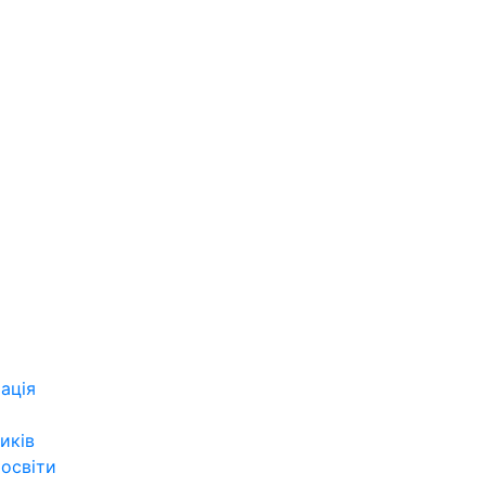
ація
иків
 освіти