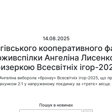
14.08.2025
гівського кооперативного 
поживспілки Ангеліна Лисенк
изеркою Всесвітніх ігор-20
о Ангеліна виборола «бронзу» Всесвітніх ігор-2025, що п
ахунком 2:1 у напруженому поєдинку за «третє» місце.
Пошук в новинах