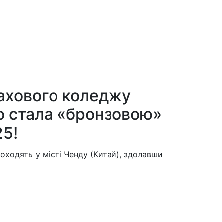
фахового коледжу
о стала «бронзовою»
25!
роходять у місті Ченду (Китай), здолавши