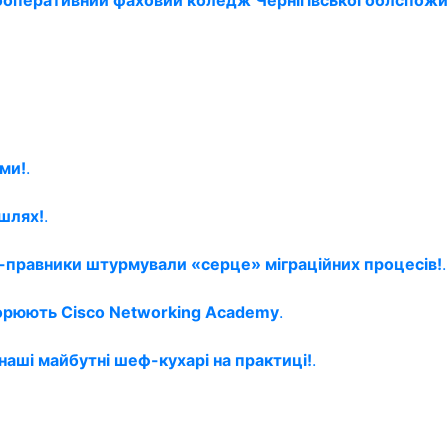
 кооперативний фаховий коледж Чернігівської облспожи
ми!
.
шлях!
.
ти-правники штурмували «серце» міграційних процесів!
.
орюють Cisco Networking Academy
.
 наші майбутні шеф-кухарі на практиці!
.