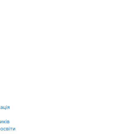
ація
иків
 освіти