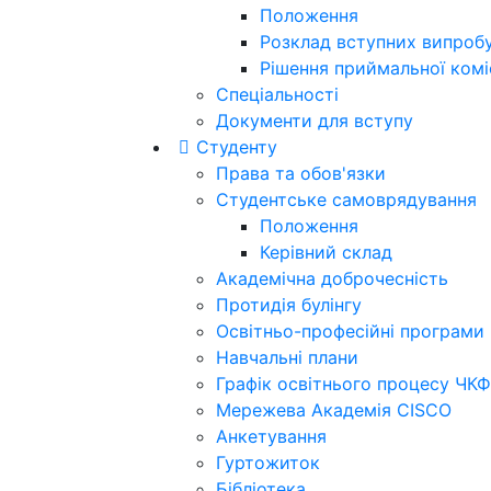
Положення
Розклад вступних випроб
Рішення приймальної коміс
Спеціальності
Документи для вступу
Студенту
Права та обов'язки
Студентське самоврядування
Положення
Керівний склад
Академічна доброчесність
Протидія булінгу
Освітньо-професійні програми
Навчальні плани
Графік освітнього процесу ЧКФ
Мережева Академія CISCO
Анкетування
Гуртожиток
Бібліотека