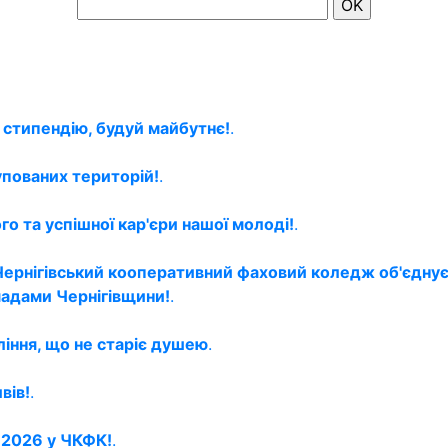
 стипендію, будуй майбутнє!
.
упованих територій!
.
о та успішної кар'єри нашої молоді!
.
Чернігівський кооперативний фаховий коледж об'єднує
мадами Чернігівщини!
.
ління, що не старіє душею
.
вів!
.
й 2026 у ЧКФК!
.