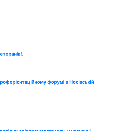
етеранів!
.
профорієнтаційному форумі в Носівській