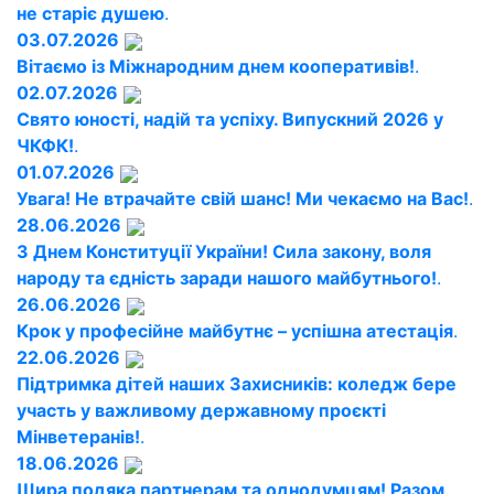
не старіє душею
.
03.07.2026
Вітаємо із Міжнародним днем кооперативів!
.
02.07.2026
Свято юності, надій та успіху. Випускний 2026 у
ЧКФК!
.
01.07.2026
Увага! Не втрачайте свій шанс! Ми чекаємо на Вас!
.
28.06.2026
З Днем Конституції України! Сила закону, воля
народу та єдність заради нашого майбутнього!
.
26.06.2026
Крок у професійне майбутнє – успішна атестація
.
22.06.2026
Підтримка дітей наших Захисників: коледж бере
участь у важливому державному проєкті
Мінветеранів!
.
18.06.2026
Щира подяка партнерам та однодумцям! Разом