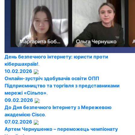
День безпечного інтернету: юристи проти
кібершахраїв!
.
10.02.2026
Онлайн-зустріч здобувачів освіти ОПП
Підприємництво та торгівля з представниками
мережі «Сільпо»
.
09.02.2026
До Дня безпечного Інтернету з Мережевою
академією Cisco
.
07.02.2026
Артем Чернушенко – переможець чемпіонату