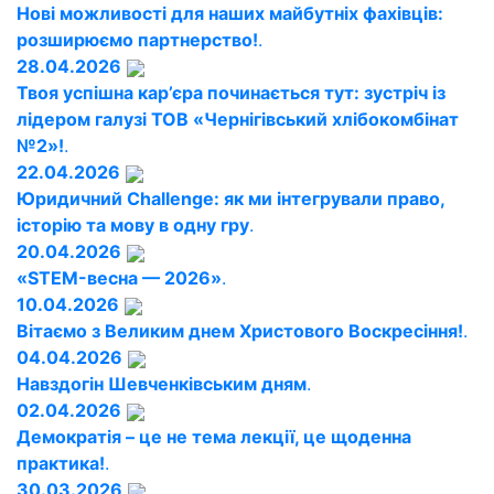
Нові можливості для наших майбутніх фахівців:
розширюємо партнерство!
.
28.04.2026
Твоя успішна кар’єра починається тут: зустріч із
лідером галузі ТОВ «Чернігівський хлібокомбінат
№2»!
.
22.04.2026
Юридичний Challenge: як ми інтегрували право,
історію та мову в одну гру
.
20.04.2026
«STEM-весна — 2026»
.
10.04.2026
Вітаємо з Великим днем Христового Воскресіння!
.
04.04.2026
Навздогін Шевченківським дням
.
02.04.2026
Демократія – це не тема лекції, це щоденна
практика!
.
30.03.2026