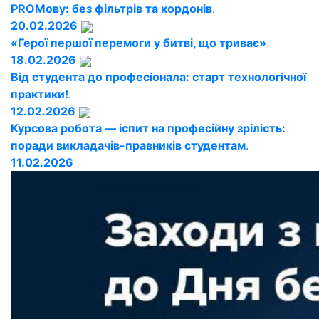
PROМову: без фільтрів та кордонів
.
20.02.2026
«Герої першої перемоги у битві, що триває»
.
18.02.2026
Від студента до професіонала: старт технологічної
практики!
.
12.02.2026
Курсова робота — іспит на професійну зрілість:
поради викладачів-правників студентам
.
11.02.2026