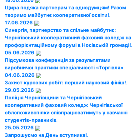
18.06.2026
Щира подяка партнерам та однодумцям! Разом
творимо майбутнє кооперативної освіти!
.
17.06.2026
Синергія, партнерство та спільне майбутнє:
Чернігівський кооперативний фаховий коледж на
профорієнтаційному форумі в Носівській громаді!
.
05.06.2026
Підсумкова конференція за результатами
виробничої практики спеціальності «Торгівля»
.
04.06.2026
Захист курсових робіт: перший науковий фініш!
.
29.05.2026
Поліція Чернігівщини та Чернігівський
кооперативний фаховий коледж Чернігівської
облспоживспілки співпрацюватимуть у навчанні
студентів-правників
.
25.05.2026
Запрошуємо на День вступника!
.