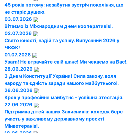
45 років потому: незабутня зустріч покоління, що
не старіє душею
.
03.07.2026
Вітаємо із Міжнародним днем кооперативів!
.
02.07.2026
Свято юності, надій та успіху. Випускний 2026 у
ЧКФК!
.
01.07.2026
Увага! Не втрачайте свій шанс! Ми чекаємо на Вас!
.
28.06.2026
З Днем Конституції України! Сила закону, воля
народу та єдність заради нашого майбутнього!
.
26.06.2026
Крок у професійне майбутнє – успішна атестація
.
22.06.2026
Підтримка дітей наших Захисників: коледж бере
участь у важливому державному проєкті
Мінветеранів!
.