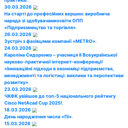
практика!
.
30.03.2026
На старті до професійних вершин: виробнича
нарада зі здобувачамиосвіти ОПП
«Підприємництво та торгівля»
.
26.03.2026
Зустріч з фахівцями компанії «METRO»
.
24.03.2026
Кароліна Сидоренко – учасниця ІІ Всеукраїнської
науково-практичної інтернет-конференції
«Інноваційні підходи в економіці підприємства,
менеджменті та логістиці: виклики та перспективи
розвитку»
.
23.03.2026
ЧКФК увійшов до топ-5 національного рейтингу
Cisco NetAcad Cup 2025!
.
18.03.2026
День народження числа «Пі»
.
15.03.2026