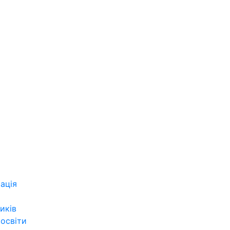
ація
иків
 освіти