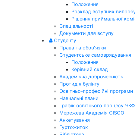
Положення
Розклад вступних випроб
Рішення приймальної коміс
Спеціальності
Документи для вступу
Студенту
Права та обов'язки
Студентське самоврядування
Положення
Керівний склад
Академічна доброчесність
Протидія булінгу
Освітньо-професійні програми
Навчальні плани
Графік освітнього процесу ЧКФ
Мережева Академія CISCO
Анкетування
Гуртожиток
Бібліотека