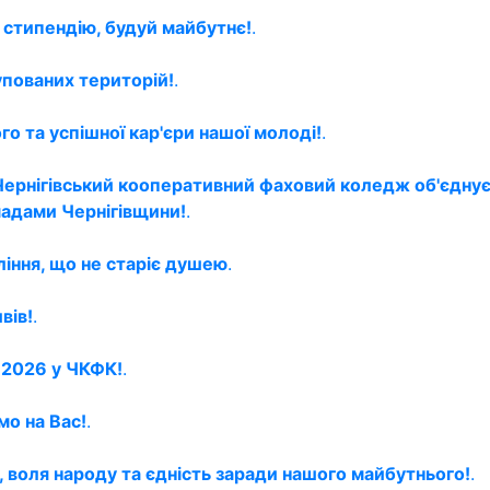
 стипендію, будуй майбутнє!
.
упованих територій!
.
о та успішної кар'єри нашої молоді!
.
Чернігівський кооперативний фаховий коледж об'єднує
мадами Чернігівщини!
.
ління, що не старіє душею
.
вів!
.
й 2026 у ЧКФК!
.
мо на Вас!
.
, воля народу та єдність заради нашого майбутнього!
.