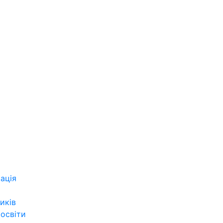
ація
иків
 освіти