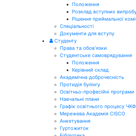
Положення
Розклад вступних випроб
Рішення приймальної коміс
Спеціальності
Документи для вступу
Студенту
Права та обов'язки
Студентське самоврядування
Положення
Керівний склад
Академічна доброчесність
Протидія булінгу
Освітньо-професійні програми
Навчальні плани
Графік освітнього процесу ЧКФ
Мережева Академія CISCO
Анкетування
Гуртожиток
Бібліотека