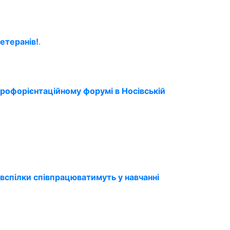
етеранів!
.
профорієнтаційному форумі в Носівській
вспілки співпрацюватимуть у навчанні