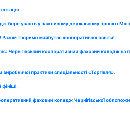
тестація
.
едж бере участь у важливому державному проєкті Мінв
 Разом творимо майбутнє кооперативної освіти!
.
тнє: Чернігівський кооперативний фаховий коледж на 
и виробничої практики спеціальності «Торгівля»
.
 фініш!
.
 кооперативний фаховий коледж Чернігівської облспожи