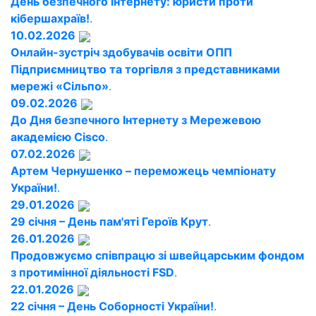
День безпечного інтернету: юристи проти
кібершахраїв!
.
10.02.2026
Онлайн-зустріч здобувачів освіти ОПП
Підприємництво та торгівля з представниками
мережі «Сільпо»
.
09.02.2026
До Дня безпечного Інтернету з Мережевою
академією Cisco
.
07.02.2026
Артем Чернушенко – переможець чемпіонату
України!
.
29.01.2026
29 січня – День пам'яті Героїв Крут
.
26.01.2026
Продовжуємо співпрацю зі швейцарським фондом
з протимінної діяльності FSD
.
22.01.2026
22 січня – День Соборності України!
.