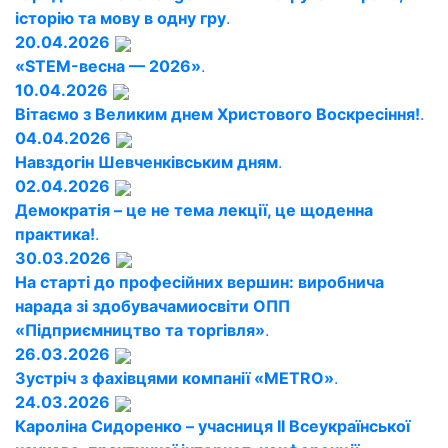
історію та мову в одну гру
.
20.04.2026
«STEM-весна — 2026»
.
10.04.2026
Вітаємо з Великим днем Христового Воскресіння!
.
04.04.2026
Навздогін Шевченківським дням
.
02.04.2026
Демократія – це не тема лекції, це щоденна
практика!
.
30.03.2026
На старті до професійних вершин: виробнича
нарада зі здобувачамиосвіти ОПП
«Підприємництво та торгівля»
.
26.03.2026
Зустріч з фахівцями компанії «METRO»
.
24.03.2026
Кароліна Сидоренко – учасниця ІІ Всеукраїнської