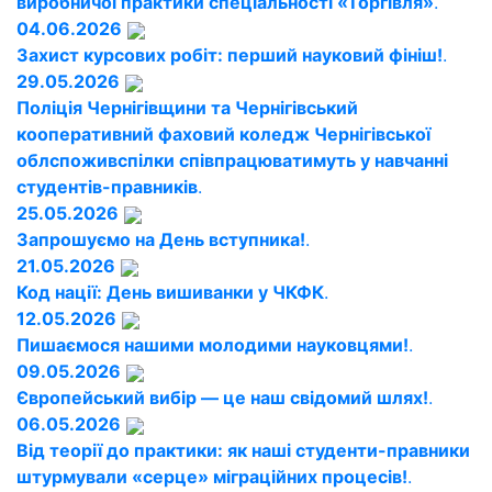
виробничої практики спеціальності «Торгівля»
.
04.06.2026
Захист курсових робіт: перший науковий фініш!
.
29.05.2026
Поліція Чернігівщини та Чернігівський
кооперативний фаховий коледж Чернігівської
облспоживспілки співпрацюватимуть у навчанні
студентів-правників
.
25.05.2026
Запрошуємо на День вступника!
.
21.05.2026
Код нації: День вишиванки у ЧКФК
.
12.05.2026
Пишаємося нашими молодими науковцями!
.
09.05.2026
Європейський вибір — це наш свідомий шлях!
.
06.05.2026
Від теорії до практики: як наші студенти-правники
штурмували «серце» міграційних процесів!
.