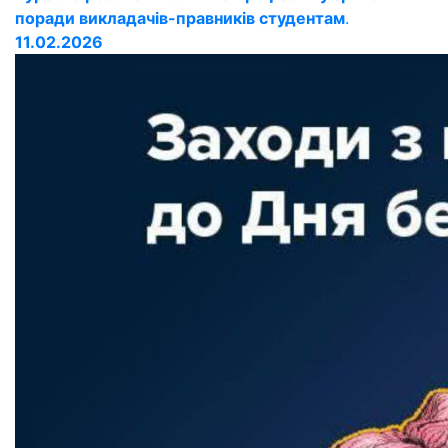
поради викладачів-правників студентам
.
11.02.2026