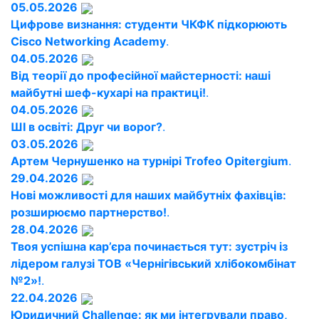
05.05.2026
Цифрове визнання: студенти ЧКФК підкорюють
Cisco Networking Academy
.
04.05.2026
Від теорії до професійної майстерності: наші
майбутні шеф-кухарі на практиці!
.
04.05.2026
ШІ в освіті: Друг чи ворог?
.
03.05.2026
Артем Чернушенко на турнірі Trofeo Opitergium
.
29.04.2026
Нові можливості для наших майбутніх фахівців:
розширюємо партнерство!
.
28.04.2026
Твоя успішна кар’єра починається тут: зустріч із
лідером галузі ТОВ «Чернігівський хлібокомбінат
№2»!
.
22.04.2026
Юридичний Challenge: як ми інтегрували право,