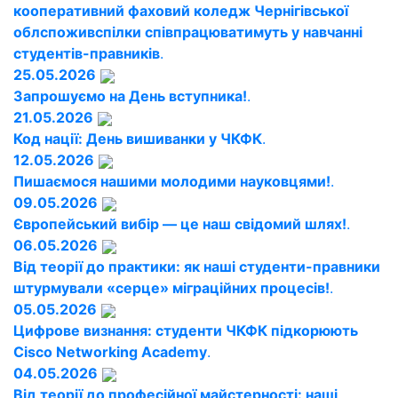
кооперативний фаховий коледж Чернігівської
облспоживспілки співпрацюватимуть у навчанні
студентів-правників
.
25.05.2026
Запрошуємо на День вступника!
.
21.05.2026
Код нації: День вишиванки у ЧКФК
.
12.05.2026
Пишаємося нашими молодими науковцями!
.
09.05.2026
Європейський вибір — це наш свідомий шлях!
.
06.05.2026
Від теорії до практики: як наші студенти-правники
штурмували «серце» міграційних процесів!
.
05.05.2026
Цифрове визнання: студенти ЧКФК підкорюють
Cisco Networking Academy
.
04.05.2026
Від теорії до професійної майстерності: наші