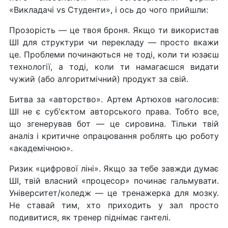
«Викладачі vs Студенти», і ось до чого прийшли:
Прозорість — це твоя броня. Якщо ти використав
ШІ для структури чи перекладу — просто вкажи
це. Проблеми починаються не тоді, коли ти юзаєш
технології, а тоді, коли ти намагаєшся видати
чужий (або алгоритмічний) продукт за свій.
Битва за «авторство». Артем Артюхов наголосив:
ШІ не є суб'єктом авторського права. Тобто все,
що згенерував бот — це сировина. Тільки твій
аналіз і критичне опрацювання роблять цю роботу
«академічною».
Ризик «цифрової ліні». Якщо за тебе завжди думає
ШІ, твій власний «процесор» починає гальмувати.
Університет/коледж — це тренажерка для мозку.
Не ставай тим, хто приходить у зал просто
подивитися, як тренер піднімає гантелі.