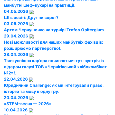
майбутні шеф-кухарі на практиці!
.
04.05.2026
ШІ в освіті: Друг чи ворог?
.
03.05.2026
Артем Чернушенко на турнірі Trofeo Opitergium
.
29.04.2026
Нові можливості для наших майбутніх фахівців:
розширюємо партнерство!
.
28.04.2026
Твоя успішна кар’єра починається тут: зустріч із
лідером галузі ТОВ «Чернігівський хлібокомбінат
№2»!
.
22.04.2026
Юридичний Challenge: як ми інтегрували право,
історію та мову в одну гру
.
20.04.2026
«STEM-весна — 2026»
.
10.04.2026