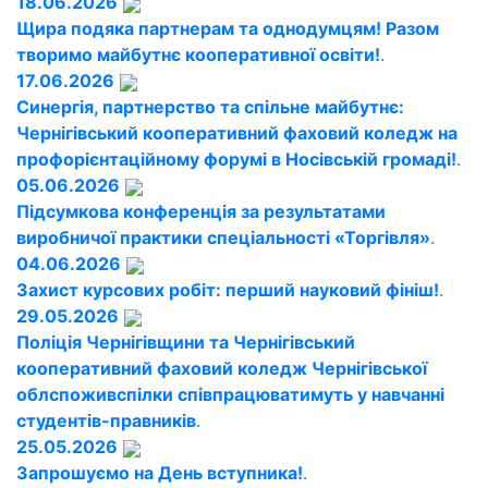
18.06.2026
Щира подяка партнерам та однодумцям! Разом
творимо майбутнє кооперативної освіти!
.
17.06.2026
Синергія, партнерство та спільне майбутнє:
Чернігівський кооперативний фаховий коледж на
профорієнтаційному форумі в Носівській громаді!
.
05.06.2026
Підсумкова конференція за результатами
виробничої практики спеціальності «Торгівля»
.
04.06.2026
Захист курсових робіт: перший науковий фініш!
.
29.05.2026
Поліція Чернігівщини та Чернігівський
кооперативний фаховий коледж Чернігівської
облспоживспілки співпрацюватимуть у навчанні
студентів-правників
.
25.05.2026
Запрошуємо на День вступника!
.