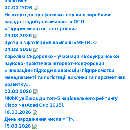
практика!
.
30.03.2026
На старті до професійних вершин: виробнича
нарада зі здобувачамиосвіти ОПП
«Підприємництво та торгівля»
.
26.03.2026
Зустріч з фахівцями компанії «METRO»
.
24.03.2026
Кароліна Сидоренко – учасниця ІІ Всеукраїнської
науково-практичної інтернет-конференції
«Інноваційні підходи в економіці підприємства,
менеджменті та логістиці: виклики та перспективи
розвитку»
.
23.03.2026
ЧКФК увійшов до топ-5 національного рейтингу
Cisco NetAcad Cup 2025!
.
18.03.2026
День народження числа «Пі»
.
15.03.2026