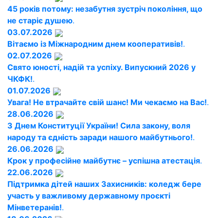
45 років потому: незабутня зустріч покоління, що
не старіє душею
.
03.07.2026
Вітаємо із Міжнародним днем кооперативів!
.
02.07.2026
Свято юності, надій та успіху. Випускний 2026 у
ЧКФК!
.
01.07.2026
Увага! Не втрачайте свій шанс! Ми чекаємо на Вас!
.
28.06.2026
З Днем Конституції України! Сила закону, воля
народу та єдність заради нашого майбутнього!
.
26.06.2026
Крок у професійне майбутнє – успішна атестація
.
22.06.2026
Підтримка дітей наших Захисників: коледж бере
участь у важливому державному проєкті
Мінветеранів!
.