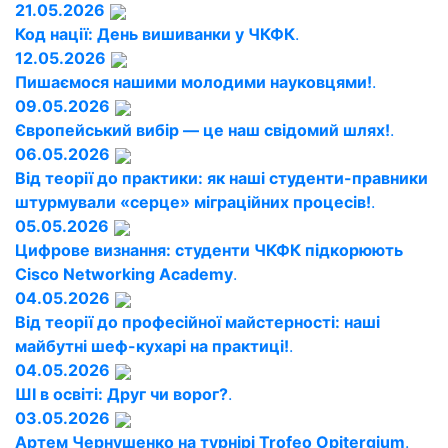
21.05.2026
Код нації: День вишиванки у ЧКФК
.
12.05.2026
Пишаємося нашими молодими науковцями!
.
09.05.2026
Європейський вибір — це наш свідомий шлях!
.
06.05.2026
Від теорії до практики: як наші студенти-правники
штурмували «серце» міграційних процесів!
.
05.05.2026
Цифрове визнання: студенти ЧКФК підкорюють
Cisco Networking Academy
.
04.05.2026
Від теорії до професійної майстерності: наші
майбутні шеф-кухарі на практиці!
.
04.05.2026
ШІ в освіті: Друг чи ворог?
.
03.05.2026
Артем Чернушенко на турнірі Trofeo Opitergium
.