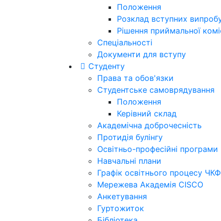
Положення
Розклад вступних випроб
Рішення приймальної коміс
Спеціальності
Документи для вступу
Студенту
Права та обов'язки
Студентське самоврядування
Положення
Керівний склад
Академічна доброчесність
Протидія булінгу
Освітньо-професійні програми
Навчальні плани
Графік освітнього процесу ЧКФ
Мережева Академія CISCO
Анкетування
Гуртожиток
Бібліотека