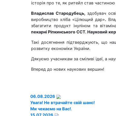
історія про те, як ритейл став частиною
Владислав Стародубець,
здобувач осві
виробництво хліба «Цілющий дар»
.
Влад
збагатити продукт інуліном та вітамі
пекарні Ріпкинського ССТ. Науковий кер
Такі досягнення підтверджують, що на
розвитку економіки України.
Дякуємо учасникам за сміливі ідеї, а на
Вперед до нових наукових вершин!
06.08.2026
Увага! Не втрачайте свій шанс!
Ми чекаємо на Вас!
.
15.07.2026