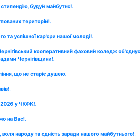
 стипендію, будуй майбутнє!
.
упованих територій!
.
о та успішної кар'єри нашої молоді!
.
Чернігівський кооперативний фаховий коледж об'єднує
мадами Чернігівщини!
.
ління, що не старіє душею
.
вів!
.
й 2026 у ЧКФК!
.
мо на Вас!
.
, воля народу та єдність заради нашого майбутнього!
.