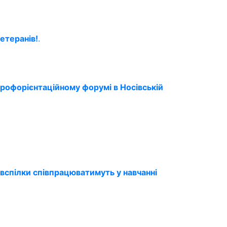
етеранів!
.
профорієнтаційному форумі в Носівській
вспілки співпрацюватимуть у навчанні