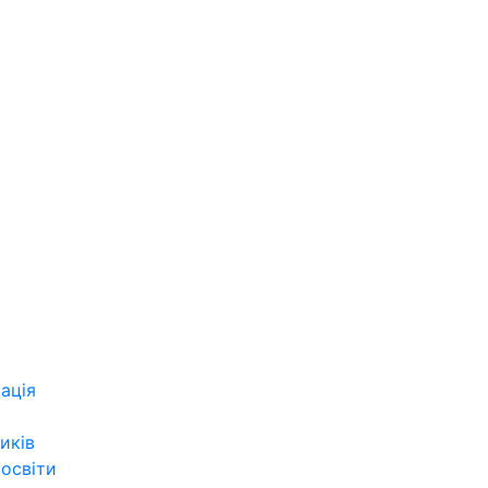
ація
иків
 освіти