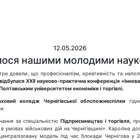
12.05.2026
ося нашими молодими наук
ре довели, що професіоналізм, креативність та наполе
відбулася XXII науково-практична конференція «Інновац
 Полтавським університетом економіки і торгівлі.
аховий коледж Чернігівської облспоживспілки
гідн
и:
чання за спеціальністю
Підприємництво і торгівля,
пре
 в умовах військових дій на Чернігівщині». Кароліна до
централізовану модель під час блокади Чернігова у 20