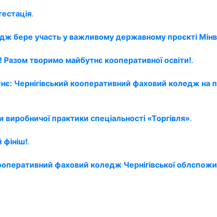
тестація
.
едж бере участь у важливому державному проєкті Мінв
 Разом творимо майбутнє кооперативної освіти!
.
тнє: Чернігівський кооперативний фаховий коледж на 
и виробничої практики спеціальності «Торгівля»
.
 фініш!
.
 кооперативний фаховий коледж Чернігівської облспожи