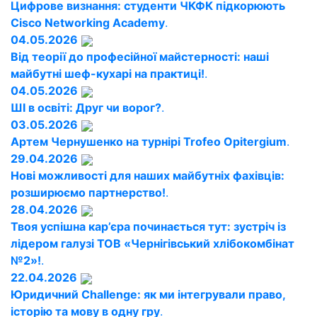
Цифрове визнання: студенти ЧКФК підкорюють
Cisco Networking Academy
.
04.05.2026
Від теорії до професійної майстерності: наші
майбутні шеф-кухарі на практиці!
.
04.05.2026
ШІ в освіті: Друг чи ворог?
.
03.05.2026
Артем Чернушенко на турнірі Trofeo Opitergium
.
29.04.2026
Нові можливості для наших майбутніх фахівців:
розширюємо партнерство!
.
28.04.2026
Твоя успішна кар’єра починається тут: зустріч із
лідером галузі ТОВ «Чернігівський хлібокомбінат
№2»!
.
22.04.2026
Юридичний Challenge: як ми інтегрували право,
історію та мову в одну гру
.