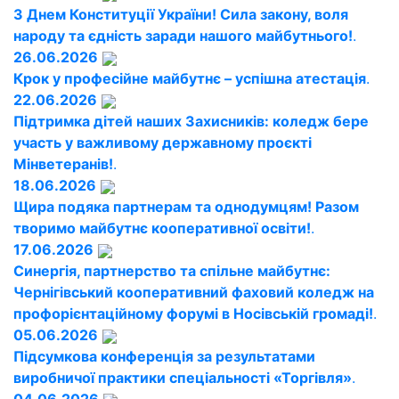
З Днем Конституції України! Сила закону, воля
народу та єдність заради нашого майбутнього!
.
26.06.2026
Крок у професійне майбутнє – успішна атестація
.
22.06.2026
Підтримка дітей наших Захисників: коледж бере
участь у важливому державному проєкті
Мінветеранів!
.
18.06.2026
Щира подяка партнерам та однодумцям! Разом
творимо майбутнє кооперативної освіти!
.
17.06.2026
Синергія, партнерство та спільне майбутнє:
Чернігівський кооперативний фаховий коледж на
профорієнтаційному форумі в Носівській громаді!
.
05.06.2026
Підсумкова конференція за результатами
виробничої практики спеціальності «Торгівля»
.