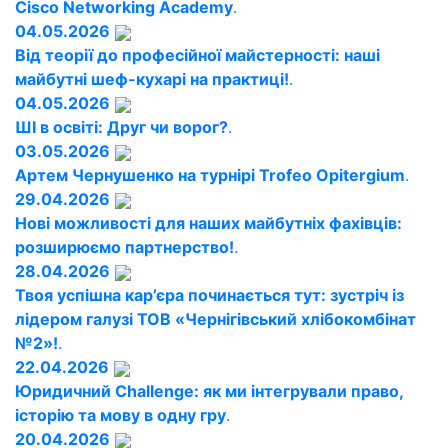
Cisco Networking Academy
.
04.05.2026
Від теорії до професійної майстерності: наші
майбутні шеф-кухарі на практиці!
.
04.05.2026
ШІ в освіті: Друг чи ворог?
.
03.05.2026
Артем Чернушенко на турнірі Trofeo Opitergium
.
29.04.2026
Нові можливості для наших майбутніх фахівців:
розширюємо партнерство!
.
28.04.2026
Твоя успішна кар’єра починається тут: зустріч із
лідером галузі ТОВ «Чернігівський хлібокомбінат
№2»!
.
22.04.2026
Юридичний Challenge: як ми інтегрували право,
історію та мову в одну гру
.
20.04.2026