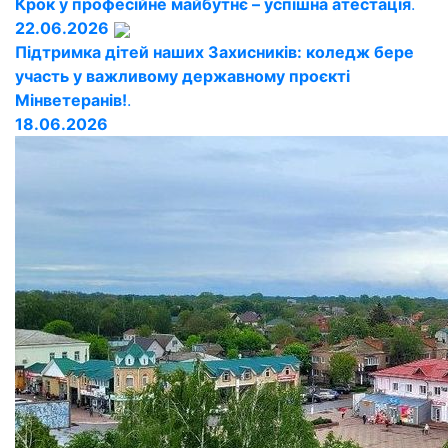
Крок у професійне майбутнє – успішна атестація
.
22.06.2026
Підтримка дітей наших Захисників: коледж бере
участь у важливому державному проєкті
Мінветеранів!
.
18.06.2026