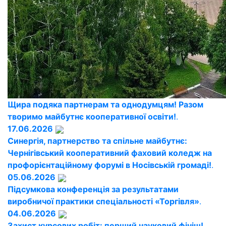
Щира подяка партнерам та однодумцям! Разом
творимо майбутнє кооперативної освіти!
.
17.06.2026
Синергія, партнерство та спільне майбутнє:
Чернігівський кооперативний фаховий коледж на
профорієнтаційному форумі в Носівській громаді!
.
05.06.2026
Підсумкова конференція за результатами
виробничої практики спеціальності «Торгівля»
.
04.06.2026
Захист курсових робіт: перший науковий фініш!
.