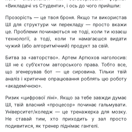
«Викладачі vs Студенти», і ось до чого прийшли:
Прозорість — це твоя броня. Якщо ти використав
ШІ для структури чи перекладу — просто вкажи
це. Проблеми починаються не тоді, коли ти юзаєш
технології, а тоді, коли ти намагаєшся видати
чужий (або алгоритмічний) продукт за свій.
Битва за «авторство». Артем Артюхов наголосив:
ШІ не є суб'єктом авторського права. Тобто все,
що згенерував бот — це сировина. Тільки твій
аналіз і критичне опрацювання роблять цю роботу
«академічною».
Ризик «цифрової ліні». Якщо за тебе завжди думає
ШІ, твій власний «процесор» починає гальмувати.
Університет/коледж — це тренажерка для мозку.
Не ставай тим, хто приходить у зал просто
подивитися, як тренер піднімає гантелі.