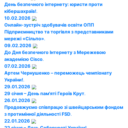
День безпечного інтернету: юристи проти
кібершахраїв!
.
10.02.2026
Онлайн-зустріч здобувачів освіти ОПП
Підприємництво та торгівля з представниками
мережі «Сільпо»
.
09.02.2026
До Дня безпечного Інтернету з Мережевою
академією Cisco
.
07.02.2026
Артем Чернушенко – переможець чемпіонату
України!
.
29.01.2026
29 січня – День пам'яті Героїв Крут
.
26.01.2026
Продовжуємо співпрацю зі швейцарським фондом
з протимінної діяльності FSD
.
22.01.2026
22 січня – День Соборності України!
.