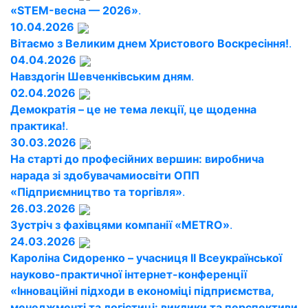
«STEM-весна — 2026»
.
10.04.2026
Вітаємо з Великим днем Христового Воскресіння!
.
04.04.2026
Навздогін Шевченківським дням
.
02.04.2026
Демократія – це не тема лекції, це щоденна
практика!
.
30.03.2026
На старті до професійних вершин: виробнича
нарада зі здобувачамиосвіти ОПП
«Підприємництво та торгівля»
.
26.03.2026
Зустріч з фахівцями компанії «METRO»
.
24.03.2026
Кароліна Сидоренко – учасниця ІІ Всеукраїнської
науково-практичної інтернет-конференції
«Інноваційні підходи в економіці підприємства,
менеджменті та логістиці: виклики та перспективи