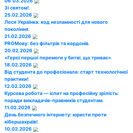
06.03.2026
Зі святом!
.
25.02.2026
Леся Українка: код незламності для нового
покоління
.
21.02.2026
PROМову: без фільтрів та кордонів
.
20.02.2026
«Герої першої перемоги у битві, що триває»
.
18.02.2026
Від студента до професіонала: старт технологічної
практики!
.
12.02.2026
Курсова робота — іспит на професійну зрілість:
поради викладачів-правників студентам
.
11.02.2026
День безпечного інтернету: юристи проти
кібершахраїв!
.
10.02.2026