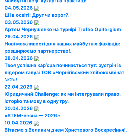
майбутні шеф-кухарі на практиці!
.
04.05.2026
ШІ в освіті: Друг чи ворог?
.
03.05.2026
Артем Чернушенко на турнірі Trofeo Opitergium
.
29.04.2026
Нові можливості для наших майбутніх фахівців:
розширюємо партнерство!
.
28.04.2026
Твоя успішна кар’єра починається тут: зустріч із
лідером галузі ТОВ «Чернігівський хлібокомбінат
№2»!
.
22.04.2026
Юридичний Challenge: як ми інтегрували право,
історію та мову в одну гру
.
20.04.2026
«STEM-весна — 2026»
.
10.04.2026
Вітаємо з Великим днем Христового Воскресіння!
.