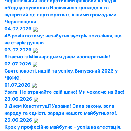
Чернігівський кооперативний фаховий коледж
об'єднує зусилля з Носівською громадою та
відкритий до партнерства з іншими громадами
Чернігівщини!
.
04.07.2026
45 років потому: незабутня зустріч покоління, що
не старіє душею
.
03.07.2026
Вітаємо із Міжнародним днем кооперативів!
.
02.07.2026
Свято юності, надій та успіху. Випускний 2026 у
ЧКФК!
.
01.07.2026
Увага! Не втрачайте свій шанс! Ми чекаємо на Вас!
.
28.06.2026
З Днем Конституції України! Сила закону, воля
народу та єдність заради нашого майбутнього!
.
26.06.2026
Крок у професійне майбутнє – успішна атестація
.