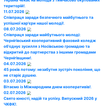
Україна чекає на молодь з тимчасово окупованих
територій!
.
11.07.2026
Співпраця заради безпечного майбутнього та
успішної кар'єри нашої молоді!
.
08.07.2026
Співпраця заради майбутнього молоді:
Чернігівський кооперативний фаховий коледж
об'єднує зусилля з Носівською громадою та
відкритий до партнерства з іншими громадами
Чернігівщини!
.
04.07.2026
45 років потому: незабутня зустріч покоління, що
не старіє душею
.
03.07.2026
Вітаємо із Міжнародним днем кооперативів!
.
02.07.2026
Свято юності, надій та успіху. Випускний 2026 у
ЧКФК!
.