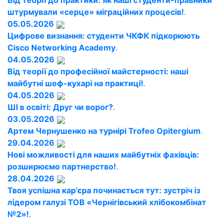
Від теорії до практики: як наші студенти-правники
штурмували «серце» міграційних процесів!
.
05.05.2026
Цифрове визнання: студенти ЧКФК підкорюють
Cisco Networking Academy
.
04.05.2026
Від теорії до професійної майстерності: наші
майбутні шеф-кухарі на практиці!
.
04.05.2026
ШІ в освіті: Друг чи ворог?
.
03.05.2026
Артем Чернушенко на турнірі Trofeo Opitergium
.
29.04.2026
Нові можливості для наших майбутніх фахівців:
розширюємо партнерство!
.
28.04.2026
Твоя успішна кар’єра починається тут: зустріч із
лідером галузі ТОВ «Чернігівський хлібокомбінат
№2»!
.