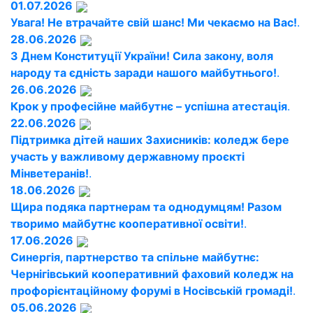
01.07.2026
Увага! Не втрачайте свій шанс! Ми чекаємо на Вас!
.
28.06.2026
З Днем Конституції України! Сила закону, воля
народу та єдність заради нашого майбутнього!
.
26.06.2026
Крок у професійне майбутнє – успішна атестація
.
22.06.2026
Підтримка дітей наших Захисників: коледж бере
участь у важливому державному проєкті
Мінветеранів!
.
18.06.2026
Щира подяка партнерам та однодумцям! Разом
творимо майбутнє кооперативної освіти!
.
17.06.2026
Синергія, партнерство та спільне майбутнє:
Чернігівський кооперативний фаховий коледж на
профорієнтаційному форумі в Носівській громаді!
.
05.06.2026