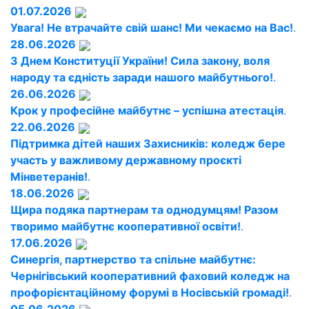
01.07.2026
Увага! Не втрачайте свій шанс! Ми чекаємо на Вас!
.
28.06.2026
З Днем Конституції України! Сила закону, воля
народу та єдність заради нашого майбутнього!
.
26.06.2026
Крок у професійне майбутнє – успішна атестація
.
22.06.2026
Підтримка дітей наших Захисників: коледж бере
участь у важливому державному проєкті
Мінветеранів!
.
18.06.2026
Щира подяка партнерам та однодумцям! Разом
творимо майбутнє кооперативної освіти!
.
17.06.2026
Синергія, партнерство та спільне майбутнє:
Чернігівський кооперативний фаховий коледж на
профорієнтаційному форумі в Носівській громаді!
.