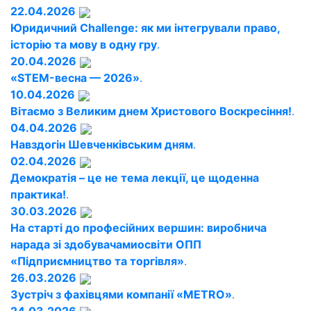
22.04.2026
Юридичний Challenge: як ми інтегрували право,
історію та мову в одну гру
.
20.04.2026
«STEM-весна — 2026»
.
10.04.2026
Вітаємо з Великим днем Христового Воскресіння!
.
04.04.2026
Навздогін Шевченківським дням
.
02.04.2026
Демократія – це не тема лекції, це щоденна
практика!
.
30.03.2026
На старті до професійних вершин: виробнича
нарада зі здобувачамиосвіти ОПП
«Підприємництво та торгівля»
.
26.03.2026
Зустріч з фахівцями компанії «METRO»
.