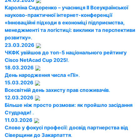
24.03.2026
Кароліна Сидоренко – учасниця ІІ Всеукраїнської
науково-практичної інтернет-конференції
«Інноваційні підходи в економіці підприємства,
менеджменті та логістиці: виклики та перспективи
розвитку»
.
23.03.2026
ЧКФК увійшов до топ-5 національного рейтингу
Cisco NetAcad Cup 2025!
.
18.03.2026
День народження числа «Пі»
.
15.03.2026
Всесвітній день захисту прав споживачів
.
12.03.2026
Більше ніж просто розмови: як пройшло засідання
Студради!
.
11.03.2026
Слово у фокусі професії: досвід партнерства від
Сіверщини до Закарпаття
.