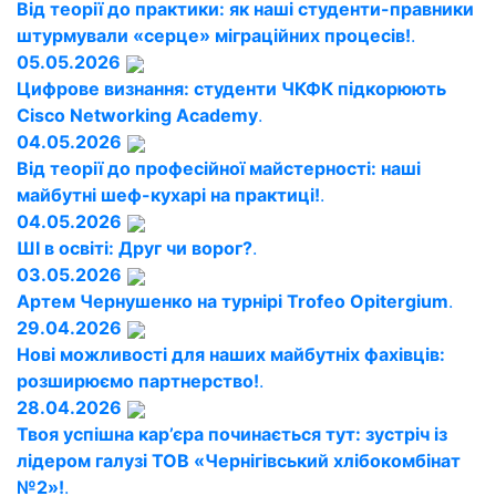
Від теорії до практики: як наші студенти-правники
штурмували «серце» міграційних процесів!
.
05.05.2026
Цифрове визнання: студенти ЧКФК підкорюють
Cisco Networking Academy
.
04.05.2026
Від теорії до професійної майстерності: наші
майбутні шеф-кухарі на практиці!
.
04.05.2026
ШІ в освіті: Друг чи ворог?
.
03.05.2026
Артем Чернушенко на турнірі Trofeo Opitergium
.
29.04.2026
Нові можливості для наших майбутніх фахівців:
розширюємо партнерство!
.
28.04.2026
Твоя успішна кар’єра починається тут: зустріч із
лідером галузі ТОВ «Чернігівський хлібокомбінат
№2»!
.