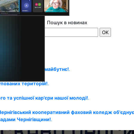
Пошук в новинах
 стипендію, будуй майбутнє!
.
упованих територій!
.
о та успішної кар'єри нашої молоді!
.
Чернігівський кооперативний фаховий коледж об'єднує
мадами Чернігівщини!
.