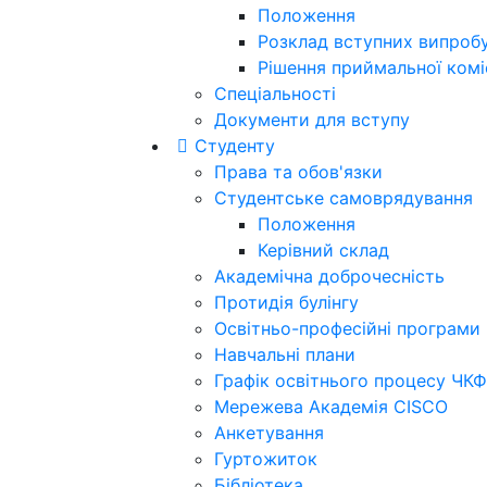
Положення
Розклад вступних випроб
Рішення приймальної коміс
Спеціальності
Документи для вступу
Студенту
Права та обов'язки
Студентське самоврядування
Положення
Керівний склад
Академічна доброчесність
Протидія булінгу
Освітньо-професійні програми
Навчальні плани
Графік освітнього процесу ЧКФ
Мережева Академія CISCO
Анкетування
Гуртожиток
Бібліотека