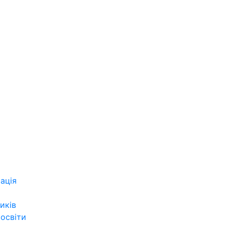
ація
иків
 освіти