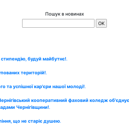
Пошук в новинах
 стипендію, будуй майбутнє!
.
упованих територій!
.
о та успішної кар'єри нашої молоді!
.
Чернігівський кооперативний фаховий коледж об'єднує
мадами Чернігівщини!
.
ління, що не старіє душею
.