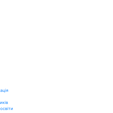
ація
иків
 освіти