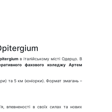
Opitergium
pitergium
в італійському місті Одерцо. В
перативного фахового коледжу Артем
ори) та 5 км (юніорки). Формат змагань –
я, впевненості в своїх силах та нових