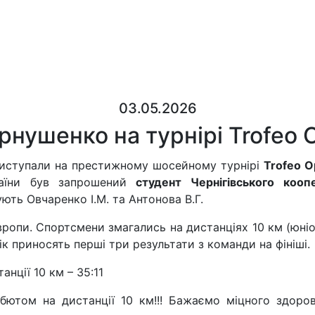
03.05.2026
нушенко на турнірі Trofeo 
 виступали на престижному шосейному турнірі
Trofeo O
аїни був запрошений
студент Чернігівського коо
ують Овчаренко І.М. та Антонова В.Г.
 Європи. Спортсмени змагались на дистанціях 10 км (юні
ік приносять перші три результати з команди на фініші.
нції 10 км – 35:11
бютом на дистанції 10 км!!! Бажаємо міцного здоров’