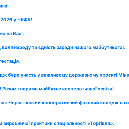
вів!
.
й 2026 у ЧКФК!
.
мо на Вас!
.
, воля народу та єдність заради нашого майбутнього!
.
тестація
.
едж бере участь у важливому державному проєкті Мінв
 Разом творимо майбутнє кооперативної освіти!
.
тнє: Чернігівський кооперативний фаховий коледж на 
и виробничої практики спеціальності «Торгівля»
.