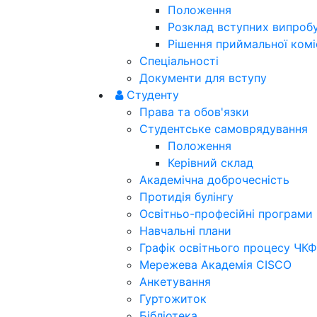
Положення
Розклад вступних випроб
Рішення приймальної коміс
Спеціальності
Документи для вступу
Студенту
Права та обов'язки
Студентське самоврядування
Положення
Керівний склад
Академічна доброчесність
Протидія булінгу
Освітньо-професійні програми
Навчальні плани
Графік освітнього процесу ЧКФ
Мережева Академія CISCO
Анкетування
Гуртожиток
Бібліотека