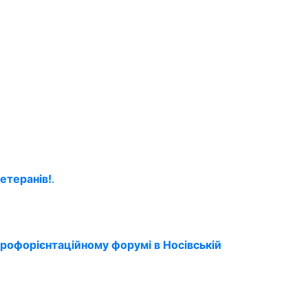
етеранів!
.
профорієнтаційному форумі в Носівській