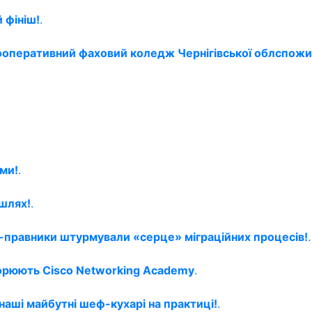
 фініш!
.
 кооперативний фаховий коледж Чернігівської облспожи
ми!
.
шлях!
.
ти-правники штурмували «серце» міграційних процесів!
.
орюють Cisco Networking Academy
.
 наші майбутні шеф-кухарі на практиці!
.