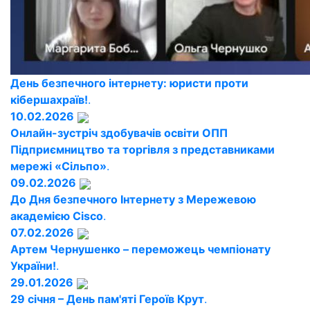
День безпечного інтернету: юристи проти
кібершахраїв!
.
10.02.2026
Онлайн-зустріч здобувачів освіти ОПП
Підприємництво та торгівля з представниками
мережі «Сільпо»
.
09.02.2026
До Дня безпечного Інтернету з Мережевою
академією Cisco
.
07.02.2026
Артем Чернушенко – переможець чемпіонату
України!
.
29.01.2026
29 січня – День пам'яті Героїв Крут
.