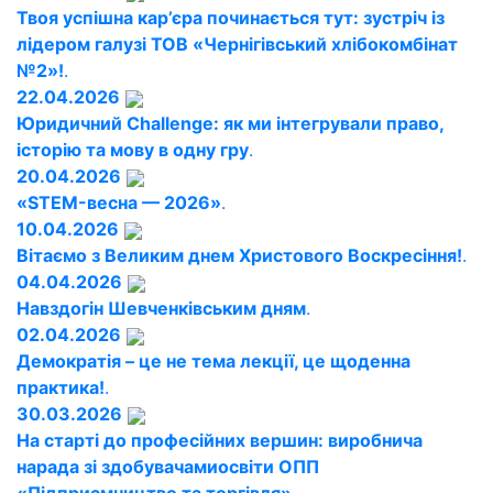
Твоя успішна кар’єра починається тут: зустріч із
лідером галузі ТОВ «Чернігівський хлібокомбінат
№2»!
.
22.04.2026
Юридичний Challenge: як ми інтегрували право,
історію та мову в одну гру
.
20.04.2026
«STEM-весна — 2026»
.
10.04.2026
Вітаємо з Великим днем Христового Воскресіння!
.
04.04.2026
Навздогін Шевченківським дням
.
02.04.2026
Демократія – це не тема лекції, це щоденна
практика!
.
30.03.2026
На старті до професійних вершин: виробнича
нарада зі здобувачамиосвіти ОПП