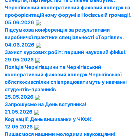
Синергія, партнерство та спільне майбутнє:
Чернігівський кооперативний фаховий коледж на
профорієнтаційному форумі в Носівській громаді!
.
05.06.2026
Підсумкова конференція за результатами
виробничої практики спеціальності «Торгівля»
.
04.06.2026
Захист курсових робіт: перший науковий фініш!
.
29.05.2026
Поліція Чернігівщини та Чернігівський
кооперативний фаховий коледж Чернігівської
облспоживспілки співпрацюватимуть у навчанні
студентів-правників
.
25.05.2026
Запрошуємо на День вступника!
.
21.05.2026
Код нації: День вишиванки у ЧКФК
.
12.05.2026
Пишаємося нашими молодими науковцями!
.